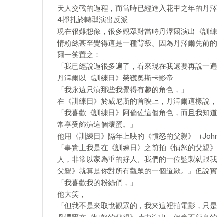
天人交戰的過程，而當時已經進入花甲之年的丹澤
4.掙扎於轉型演出反派
現在很難想像，很多觀眾對當時丹澤爾演出《訓練日》（
情粉絲甚至覺得這是一種背叛。因為丹澤爾先前的
爾一笑置之：
「我已經說過很多遍了，看來現在我還要再說一遍
丹澤爾以《訓練日》榮獲奧斯卡影帝
「我永遠只演那些我覺得有趣的角色，」
在《訓練日》於威尼斯的首映上，丹澤爾這樣說，
「我喜歡《訓練日》阿倫佐這個角色，而且我知道
常享受飾演這個壞蛋。」
他用《訓練日》隔年上映的《憤怒的父親》（John
「事實上我是在《訓練日》之前拍《憤怒的父親》
人，非常以家為重的好人。我們的一位監製就跟我
父親》就算是你對所有觀眾的一個道歉。』但說實
「我喜歡我的粉絲們，」
他大笑，
「但我不是來取悅觀眾的，我來這裡拍電影，只是