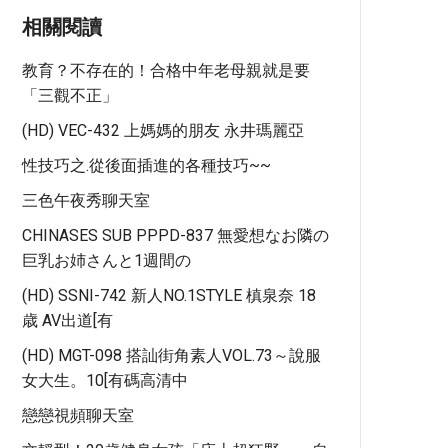
相關閱讀
教育？不存在的！合格中年老母親就是要
「三觀不正」
(HD) VEC-432 上媽媽的朋友 永井瑪麗亞
性技巧之.從後面插進的各種技巧~~
三色午夜秀聊天室
CHINASES SUB PPPD-837 無愛想なお隣の
巨乳お姉さんと1週間の
(HD) SSNI-742 新人NO.1STYLE 槙泉奈 18
歳 AV出道[有
(HD) MGT-098 搭訕街角素人VOL.73～說服
女大生。10[有碼高清中
戀戀視頻聊天室