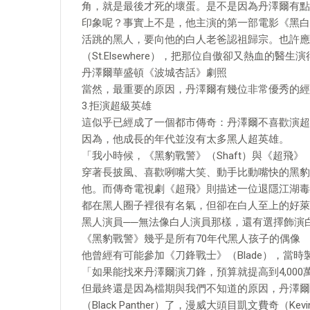
角，就是最後才死的壞蛋。是不是因為丹澤爾有點
印象呢？事實上不是，他主演的第一部電影《黑白父子
活跳的黑人，要向他的白人老爸認祖歸宗。也許應
（St.Elsewhere），把那位自傲卻又熱血的
丹澤爾華盛頓《波城杏話》劇照
當然，最重要的原因，丹澤爾有幾位非常優秀的經
3.拒演超級英雄
這似乎已經成了一個都市傳奇：丹澤爾不喜歡演超
因為，他成長的年代並沒有太多黑人超英雄。
「我小時候，《黑豹戰警》（Shaft）與《超飛》（S
穿著長披風、喜歡咧嘴大笑、動手比動嘴快的黑豹
他。而傳奇電視劇《超飛》則描述一位退隱江湖毒
都在黑人圈子裡很有名氣，但卻在白人至上的好萊
黑人演員──無法像白人演員那樣，還有選擇飾演
《黑豹戰警》幾乎是所有70年代黑人孩子的偶像
他曾經有可能參加《刀鋒戰士》（Blade），當時製片迪
「如果能找來丹澤爾演刀鋒，預算就提高到4,000
但最終還是因為檔期與我們不知道的原因，丹澤爾
（Black Panther）了，漫威大頭目凱文費奇（K