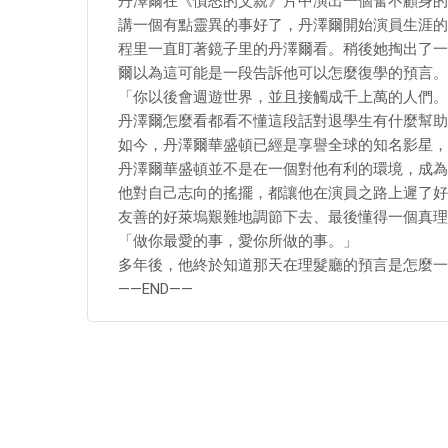
丹澤爾在《憤怒的父親》片中演出一個奮不顧身的
講一個有點靈異的事好了，丹澤爾開始演員生涯的
程里一直盯著鏡子里的丹澤爾看。稍後她掏出了一
爾以為這可能是一段告訴他可以怎麼復學的預言。
「你以後會週遊世界，並且接觸成千上萬的人們。
丹澤爾怎麼看都看不懂這段話對退學生有什麼幫助
如今，丹澤爾華盛頓已經是享譽全球的知名影星，
丹澤爾華盛頓並不是在一個對他有利的環境，成為
他對自己志向的搖擺，都讓他在演員之路上遲了好
友善的好萊塢艱難地調節下去、最後懂得一個真理
「做你最愛的事，愛你所做的事。」
多年後，他終於知道那天在理髮廳的預言是怎麼一
——END——