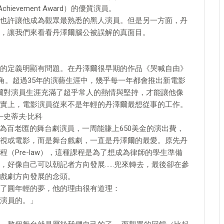
hievement Award）的優質演員。
也許讓他成為觀眾最熟悉的黑人演員。但是另一方面，丹
，讓我們來看看丹澤爾腦公被誤解的真面目。
的定義明顯有問題。在丹澤爾很早期的作品《哭喊自由》
佳男配角。超過35年的演藝生涯中，幾乎每一年都會推出新電影
爾對演員生涯充滿了超乎常人的熱情與堅持，才能讓他像
實上，電影演員從來不是年輕的丹澤爾最想從事的工作。
史蒂夫·比科
為百老匯的舞台劇演員，一周能賺上650美金的演出費，
視或電影，而是舞台戲劇，一直是丹澤爾的最愛。原先丹
（Pre-law），這種課程是為了想成為律師的學生準備
，好像自己可以朝記者方向發展……兜來轉去，最後卻在參
戲劇方向發展的念頭。
了圓年輕的夢，他的理由很有道理：
演員的。」