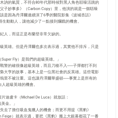
木訥的氣質，不符合80年代那時候對黑人角色聒噪活跳的
妙事多》（Carbon Copy）里，他演的就是一個聒噪
該是因為丹澤爾連續演了6季的醫院影集《波城杏話》
醫生演得生動動人，讓他減少了一點接到爛戲的機會。
紀人，而這正是布蘭登非常欠缺的。
級英雄。但是丹澤爾也多次表示過，其實他不排斥，只是
uper Fly）是我們的超級英雄。」
戰警的確很像超級英雄，而且刀槍不入──子彈都打不到
梟大亨的故事，基本上是一位黑社會的反英雄。這些電影
塢里不被注重。這也讓丹澤爾華盛頓──事實上是所有的
白人超級英雄的機會。
盧卡（Michael De Luca）就放話：
萬美金。」
失去了擔任吸血鬼獵人的機會；而更不用提《黑豹》
evin Feige）就表示過，要把《黑豹》搬上大銀幕都花了一番