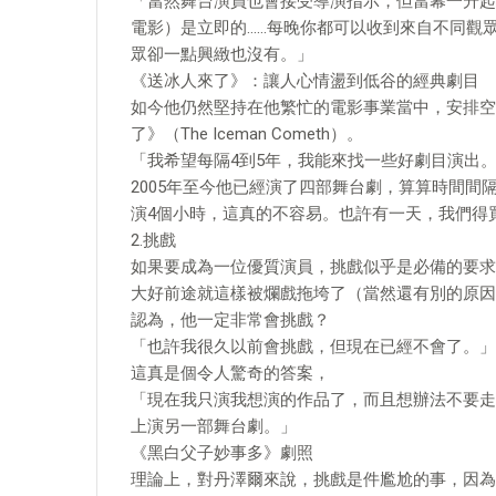
「當然舞台演員也會接受導演指示，但當幕一升起
電影）是立即的……每晚你都可以收到來自不同觀
眾卻一點興緻也沒有。」
《送冰人來了》：讓人心情盪到低谷的經典劇目
如今他仍然堅持在他繁忙的電影事業當中，安排空
了》（The Iceman Cometh）。
「我希望每隔4到5年，我能來找一些好劇目演出
2005年至今他已經演了四部舞台劇，算算時間
演4個小時，這真的不容易。也許有一天，我們得
2.挑戲
如果要成為一位優質演員，挑戲似乎是必備的要求，看看
大好前途就這樣被爛戲拖垮了（當然還有別的原因
認為，他一定非常會挑戲？
「也許我很久以前會挑戲，但現在已經不會了。」
這真是個令人驚奇的答案，
「現在我只演我想演的作品了，而且想辦法不要走
上演另一部舞台劇。」
《黑白父子妙事多》劇照
理論上，對丹澤爾來說，挑戲是件尷尬的事，因為