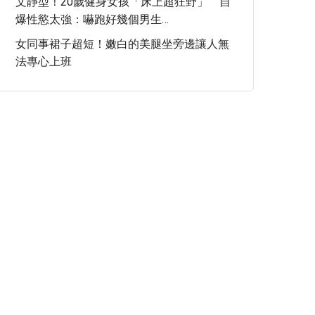
文靜型！20歲健身女孩「床上超狂野」 自
爆性慾太強：嚇跑好幾個男生…
女同事裙子超短！嫩白的美腿坐旁邊讓人無
法專心上班