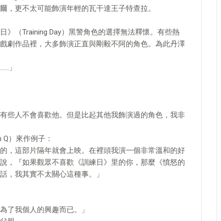
爾，更不太可能飾演年輕的瓦干達王子特查拉。
Training Day）黑警角色的選擇無法釋懷。有些熱
戲劇作品裡，大多飾演正直與剛毅不阿的角色。為此丹澤
……」
有些人不會喜歡他。但是比起其他我飾演過的角色，我非
 Q）來作例子：
的，這部片隔年就會上映。在裡頭我演一個非常溫和的好
說，『如果觀眾不喜歡《訓練日》里的你，那麼《憤怒的
話，我其實不太關心這種事。」
為了我個人的興趣而已。」