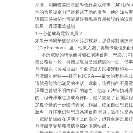
尼獎、剛榮獲美國電影學會終身成就獎（AFI Life Ac
他的票房吸金力已經超越了他的膚色、他的知名度
澤爾華盛頓卻也可能是好萊塢最容易被誤解的演員
影星：丹澤爾華盛頓
1.一心想成為電影演員？
如果丹澤爾華盛頓都不算演技派，那麼你對演技派
（Cry Freedom）里，他就入圍了奧斯卡最
──不演電影的時候他可能在演舞台劇。想必丹澤
個公務員一般，持續呈現自己最精湛的一面。但事
丹澤爾在《哭喊自由》里飾演黑人民權運動領袖──
丹澤爾年輕時──甚至包括現在──最大的夢想是成
這就是能讓他滿足的生活。戲劇，這裡指的不是電
澤爾也曾經不明白自己的志向，他念了法律預科課程
的，但丹澤爾也沒成為律師，他又去念了新聞課程
加夏令營的一份臨時表演工作里，確定自己想要往
至今，丹澤爾仍然想成為舞台劇演員，這不只是為
「電影是操縱在導演手上的媒介，但舞台劇是屬於
丹澤爾享受那種盡情發揮的淋漓快感，