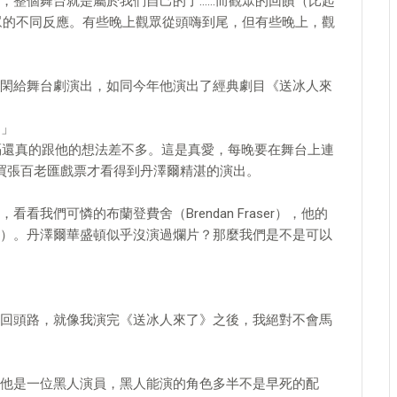
，整個舞台就是屬於我們自己的了……而觀眾的回饋（比起
眾的不同反應。有些晚上觀眾從頭嗨到尾，但有些晚上，觀
閑給舞台劇演出，如同今年他演出了經典劇目《送冰人來
。」
間隔還真的跟他的想法差不多。這是真愛，每晚要在舞台上連
買張百老匯戲票才看得到丹澤爾精湛的演出。
我們可憐的布蘭登費舍（Brendan Fraser），他的
）。丹澤爾華盛頓似乎沒演過爛片？那麼我們是不是可以
回頭路，就像我演完《送冰人來了》之後，我絕對不會馬
他是一位黑人演員，黑人能演的角色多半不是早死的配