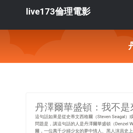
live173倫理電影
丹澤爾華盛頓：我不是
這句話如果是從史蒂文西格爾（Steven Seagal
問題是，講這句話的人是丹澤爾華盛頓（Denzel W
爾，一位萬千少婦少女的夢中情人、黑人演員史上