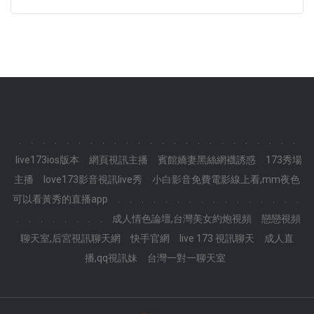
.
.
.
.
.
.
.
.
.
.
.
.
.
.
.
.
.
.
.
.
.
.
.
.
live173ios版本
網頁視訊主播
賓館嬌妻黑絲網襪誘惑
173秀場
主播
love173影音視訊live秀
小白影音免費電影線上看,mm夜色
可以看黃秀的直播app
.
.
.
.
.
.
.
.
.
.
.
.
.
.
.
.
.
.
.
.
.
.
.
.
成人情色論壇,台灣美女約炮視頻
戀戀視頻
聊天室,后宮視訊聊天網
快手官網
live 173 視訊聊天
成人直
播,qq視訊妹
台灣一對一聊天室