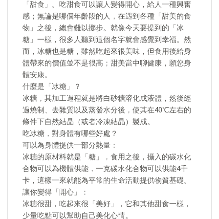
「甜食」。吃甜食可以讓人變得開心，給人一種興奮
感；無論是哪個年齡段的人，在遇到各種「甜美的食
物」之後，總會難以挪步。就像今天要提到的「冰
糖」一樣，很多人聽到這個名字就會感覺到幸福。然
而，冰糖也是糖，雖然吃起來很美味，但食用後給身
體帶來的價值並不是很高；甜美當中聊健康，願您身
體安康。
什麼是「冰糖」？
冰糖，其加工過程就是將白砂糖溶化成液體，然後經
過燒制、去雜質以及蒸發水分後，使其在40℃左右的
條件下自然結晶（或者冷凍結晶）製成。
吃冰糖，對身體有哪些好處？
可以為身體提供一部分熱量：
冰糖的原材料就是「糖」，食用之後，攝入的碳水化
合物可以為機體供能，一克碳水化合物可以供能4千
卡，這樣一來就能為平常的生命活動提供物質基礎。
讓你變得「開心」：
冰糖很甜，吃起來很「美好」，它和其他甜食一樣，
少量吃點可以幫助自己美化心情。