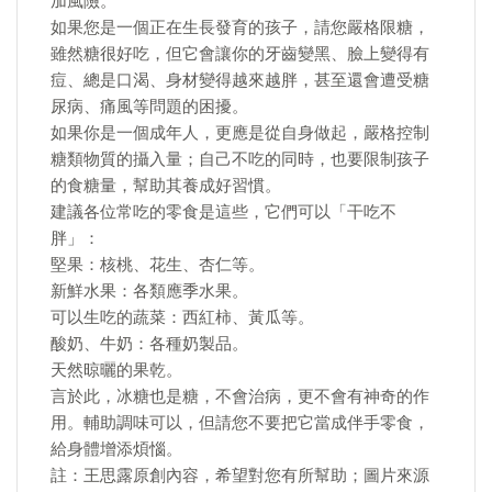
加風險。
如果您是一個正在生長發育的孩子，請您嚴格限糖，
雖然糖很好吃，但它會讓你的牙齒變黑、臉上變得有
痘、總是口渴、身材變得越來越胖，甚至還會遭受糖
尿病、痛風等問題的困擾。
如果你是一個成年人，更應是從自身做起，嚴格控制
糖類物質的攝入量；自己不吃的同時，也要限制孩子
的食糖量，幫助其養成好習慣。
建議各位常吃的零食是這些，它們可以「干吃不
胖」：
堅果：核桃、花生、杏仁等。
新鮮水果：各類應季水果。
可以生吃的蔬菜：西紅柿、黃瓜等。
酸奶、牛奶：各種奶製品。
天然晾曬的果乾。
言於此，冰糖也是糖，不會治病，更不會有神奇的作
用。輔助調味可以，但請您不要把它當成伴手零食，
給身體增添煩惱。
註：王思露原創內容，希望對您有所幫助；圖片來源