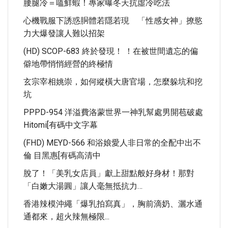
腰腿冷＝嗑鮮蝦！專家曝冬天抗虛冷吃法
心機戰服下誘惑胴體若隱若現 「性感女神」撩慾
力大爆發讓人難以招架
(HD) SCOP-683 終於發現！ ！在被世間遺忘的偏
僻地帶悄悄經營的終極情
玄宗宰相姚崇，如何縱橫大唐官場，怎麼躲坑和挖
坑
PPPD-954 洋溢費洛蒙世界一神乳幫處男開苞破處
Hitomi[有碼中文字幕
(FHD) MEYD-566 和浴娘愛人非日常的全配中出不
倫 目黑惠[有碼高清中
脫了！「美乳女店員」獻上甜點般好身材！那對
「白嫩大湯圓」讓人毫無抵抗力…
香港辣模沖繩「爆乳拍寫真」，胸前滴奶、灑水通
通都來，超火辣無極限...