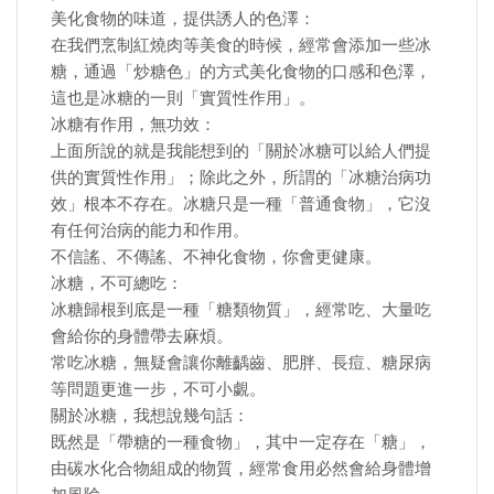
美化食物的味道，提供誘人的色澤：
在我們烹制紅燒肉等美食的時候，經常會添加一些冰
糖，通過「炒糖色」的方式美化食物的口感和色澤，
這也是冰糖的一則「實質性作用」。
冰糖有作用，無功效：
上面所說的就是我能想到的「關於冰糖可以給人們提
供的實質性作用」；除此之外，所謂的「冰糖治病功
效」根本不存在。冰糖只是一種「普通食物」，它沒
有任何治病的能力和作用。
不信謠、不傳謠、不神化食物，你會更健康。
冰糖，不可總吃：
冰糖歸根到底是一種「糖類物質」，經常吃、大量吃
會給你的身體帶去麻煩。
常吃冰糖，無疑會讓你離齲齒、肥胖、長痘、糖尿病
等問題更進一步，不可小覷。
關於冰糖，我想說幾句話：
既然是「帶糖的一種食物」，其中一定存在「糖」，
由碳水化合物組成的物質，經常食用必然會給身體增