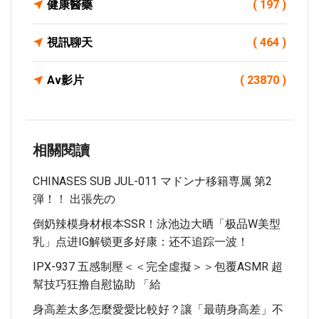
健康醫藥
( 197 )
視訊聊天
( 464 )
Av影片
( 23870 )
相關閱讀
CHINASES SUB JUL-011 マドンナ移籍専属 第2
弾！！ 出張先の
倒奶辣模身材根本SSR！泳池边大晒「极品W美型
乳」点进IG解锁更多好康：还不追踪一波！
IPX-937 五感制壓＜＜完全虛擬＞＞包覆ASMR 超
幫技巧狂撸自慰協助 「給
身高差太多怎麼愛愛比較好？讓「最萌身高差」不