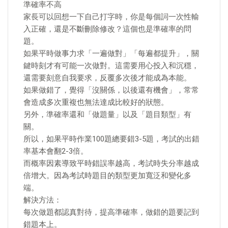
準確率不高
家長可以回想一下自己打字時，你是每個詞一次性輸
入正確，還是不斷刪除修改？這個也是準確率的問
題。
如果平時做事力求「一遍做對」「每遍都提升」，關
鍵時刻才有可能一次做對。這需要用心投入和沉穩，
還需要刻意自我要求，反覆多次後才能成為本能。
如果做錯了，覺得「沒關係，以後還有機會」，常常
會造成多次重複也無法達成比較好的狀態。
另外，準確率還和「做題量」以及「題目類型」有
關。
所以，如果平時作業100題總要錯3-5題，考試的出錯
率基本會翻2-3倍。
而概率因素導致平時錯誤率越高，考試時失分率越成
倍增大。因為考試時題目的類型更加寬泛和變化多
端。
解決方法：
每次做題都認真對待，提高準確率，做錯的題要記到
錯題本上。