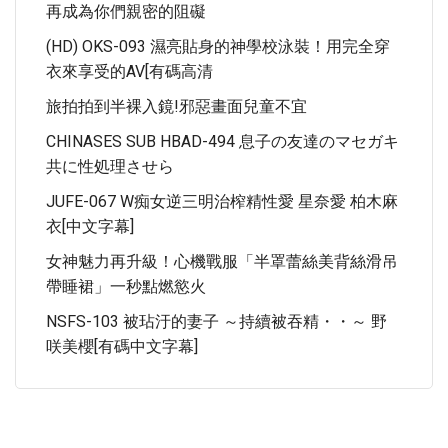
再成為你們親密的阻礙
(HD) OKS-093 濕亮貼身的神學校泳裝！用完全穿
衣來享受的AV[有碼高清
旅拍拍到半裸入鏡!邪惡畫面兒童不宜
CHINASES SUB HBAD-494 息子の友達のマセガキ
共に性処理させら
JUFE-067 W痴女逆三明治榨精性愛 星奈愛 柏木麻
衣[中文字幕]
女神魅力再升級！心機戰服「半罩蕾絲美背絲滑吊
帶睡裙」一秒點燃慾火
NSFS-103 被玷汙的妻子 ～持續被吞精・・～ 野
咲美櫻[有碼中文字幕]